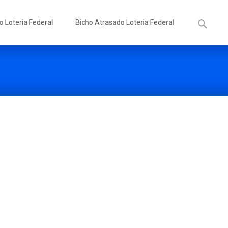
Pesquisa
o Loteria Federal
Bicho Atrasado Loteria Federal
por: