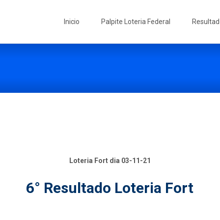
Skip
to
Inicio
Palpite Loteria Federal
Resultad
content
Loteria Fort dia 03-11-21
6° Resultado Loteria Fort