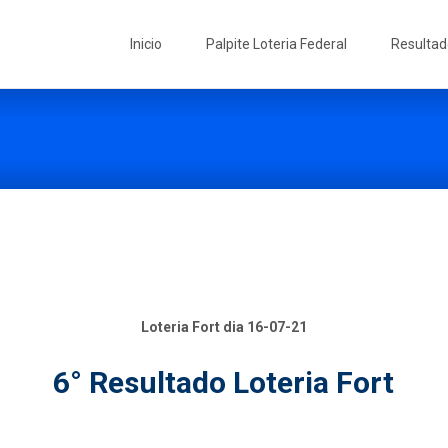
Skip
to
Inicio
Palpite Loteria Federal
Resultad
content
Loteria Fort dia 16-07-21
6° Resultado Loteria Fort