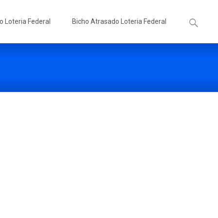
Pesquisa
o Loteria Federal
Bicho Atrasado Loteria Federal
por: