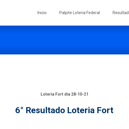
Skip
to
Inicio
Palpite Loteria Federal
Resultad
content
Loteria Fort dia 28-10-21
6° Resultado Loteria Fort