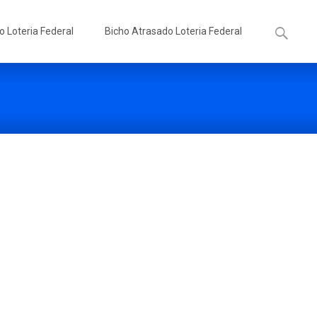
Pesquisa
o Loteria Federal
Bicho Atrasado Loteria Federal
por: